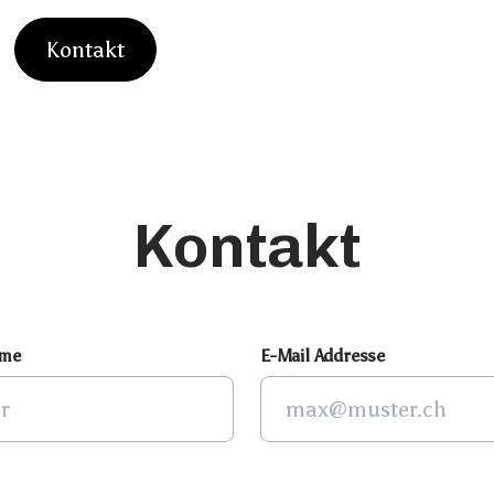
K
o
n
t
a
k
t
K
o
n
t
a
k
t
K
o
n
t
a
k
t
ame
E-Mail Addresse