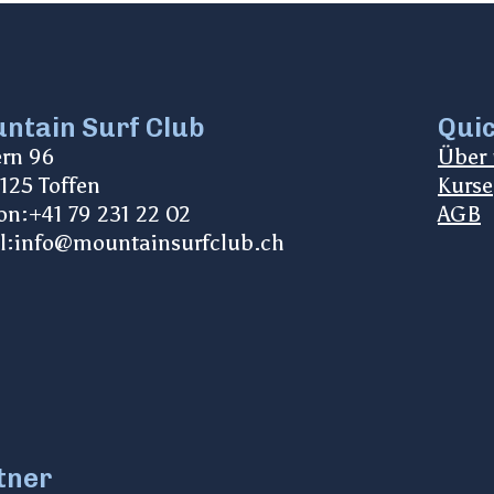
ntain Surf Club
Quic
ern 96
Über
125 Toffen
Kurse
on:
+41 79 231 22 02
AGB
l:
info@mountainsurfclub.ch
tner